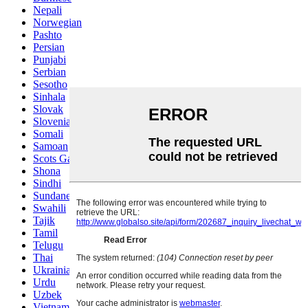
Nepali
Norwegian
Pashto
Persian
Punjabi
Serbian
Sesotho
Sinhala
Slovak
Slovenian
Somali
Samoan
Scots Gaelic
Shona
Sindhi
Sundanese
Swahili
Tajik
Tamil
Telugu
Thai
Ukrainian
Urdu
Uzbek
Vietnamese