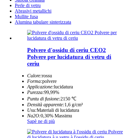
Perle di vetru
Abrasivi metallichi
Mullite fusa
Alumina tabulare sinterizzata
Polvere d'ossidu di ceriu CEO2
Polvere per lucidatura di vetru di
ceriu
Culore:
rossu
Forma:
polvere
Applicazione:
lucidatura
Purezza:
99,99%
Puntu di fusione:
2150 ℃
Densità apparente:
1,6 g/cm³
Usu:
Materiali di lucidatura
Na2O:
0,30% Massimu
Sapè ne di più