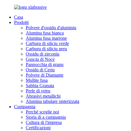
Casa
Prodotti
Polvere d'ossidu d'aluminiu
Alumina fusa bianca
Alumina fusa marrone
Carburu di siliciu verde
Carburu di siliciu neru
Ossidu di zirconiu
Gusciu di Noce
Pannocchia di granu
Ossidu di Ceriu
Polvere di Diamante
Mullite fusa
Sabbia Granata
Perle di vetru
Abrasivi metallichi
Alumina tabulare sinterizzata
Cumpagnia
Perchè sceglie noi
Storia di a cumpagnia
Cultura di l'impresa
Certificazioni