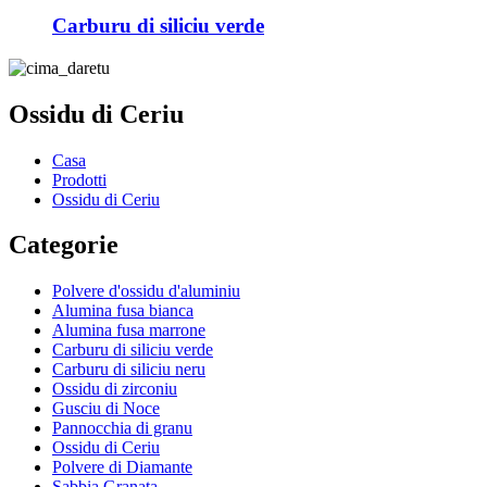
Carburu di siliciu verde
Ossidu di Ceriu
Casa
Prodotti
Ossidu di Ceriu
Categorie
Polvere d'ossidu d'aluminiu
Alumina fusa bianca
Alumina fusa marrone
Carburu di siliciu verde
Carburu di siliciu neru
Ossidu di zirconiu
Gusciu di Noce
Pannocchia di granu
Ossidu di Ceriu
Polvere di Diamante
Sabbia Granata