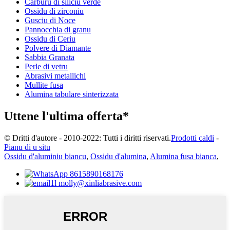
Carburu di siliciu verde
Ossidu di zirconiu
Gusciu di Noce
Pannocchia di granu
Ossidu di Ceriu
Polvere di Diamante
Sabbia Granata
Perle di vetru
Abrasivi metallichi
Mullite fusa
Alumina tabulare sinterizzata
Uttene l'ultima offerta*
© Dritti d'autore - 2010-2022: Tutti i diritti riservati.
Prodotti caldi
-
Pianu di u situ
Ossidu d'aluminiu biancu
,
Ossidu d'alumina
,
Alumina fusa bianca
,
8615890168176
molly@xinliabrasive.com