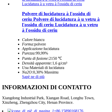
Polvere di lucidatura à l'ossidu di
ceriu Polvere di lucidatura à u vetru à
l'ossidu di ceriu Lucidatura à u vetru
à l'ossidu di ceriu
Culore:
biancu
Forma:
polvere
Applicazione:
lucidatura
Purezza:
99,99%
Puntu di fusione:
2150 ℃
Densità apparente:
1,6 g/cm³
Usu:
Materiali di lucidatura
Na2O:
0,30% Massimu
Sapè ne di più
INFORMAZIONI DI CONTATTO
Xiangdong Industrial Park, Xiangan Road, Longhu Town,
Xinzheng, Zhengzhou City, Henan Province.
+86 15890168176