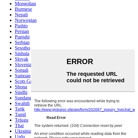
Mongolian
Burmese
Nepali
Norwegian
Pashto
Persian
Punjabi
Serbian
Sesotho
Sinhala
Slovak
Slovenian
Somali
Samoan
Scots Gaelic
Shona
Sindhi
Sundanese
Swahili
Tajik
Tamil
Telugu
Thai
Ukrainian
Urdu