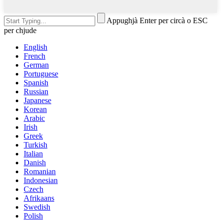
Appughjà Enter per circà o ESC
per chjude
English
French
German
Portuguese
Spanish
Russian
Japanese
Korean
Arabic
Irish
Greek
Turkish
Italian
Danish
Romanian
Indonesian
Czech
Afrikaans
Swedish
Polish