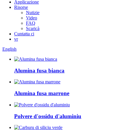
Applicazione
Risorse
Nutizie
Video
FAQ
Scaricà
Cuntatta ci
vr
English
Alumina fusa bianca
Alumina fusa marrone
Polvere d'ossidu d'aluminiu