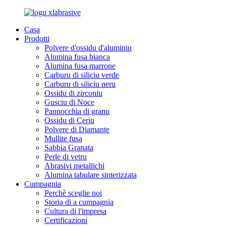
Casa
Prodotti
Polvere d'ossidu d'aluminiu
Alumina fusa bianca
Alumina fusa marrone
Carburu di siliciu verde
Carburu di siliciu neru
Ossidu di zirconiu
Gusciu di Noce
Pannocchia di granu
Ossidu di Ceriu
Polvere di Diamante
Mullite fusa
Sabbia Granata
Perle di vetru
Abrasivi metallichi
Alumina tabulare sinterizzata
Cumpagnia
Perchè sceglie noi
Storia di a cumpagnia
Cultura di l'impresa
Certificazioni