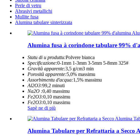
Perle di vetru
Abrasivi metallichi
Mullite fusa
Alumina tabulare sinterizzata
Alumina fusa à corindone tabulare 99% d'al
Statu di u produttu:
Polvere bianca
Specificazione:
0-1mm 1-3mm 3-5mm 5-8mm 325#
Gravità apparente:
3,5 g/cm3 min
Porosità apparente:
5,0% massimu
Assorbimentu d'acqua:
1,5% massimu
Al2O3:
99,2 minuti
Na2O :
0,40 massimu
Fe2O3:
0,10 massimu
Fe2O3:
0,10 massimu
Sapè ne di più
Alumina Tabulare per Refrattaria a Secco A