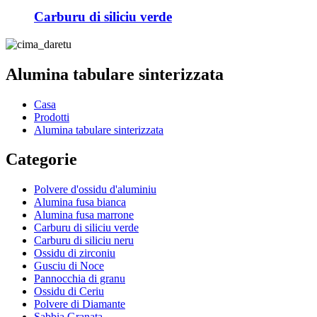
Carburu di siliciu verde
Alumina tabulare sinterizzata
Casa
Prodotti
Alumina tabulare sinterizzata
Categorie
Polvere d'ossidu d'aluminiu
Alumina fusa bianca
Alumina fusa marrone
Carburu di siliciu verde
Carburu di siliciu neru
Ossidu di zirconiu
Gusciu di Noce
Pannocchia di granu
Ossidu di Ceriu
Polvere di Diamante
Sabbia Granata