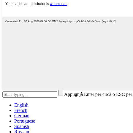
Appughjà Enter per circà o ESC per
English
French
German
Portuguese
Spanish
Russian