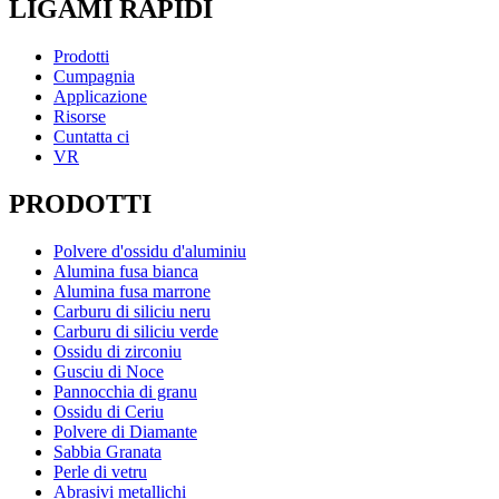
LIGAMI RAPIDI
Prodotti
Cumpagnia
Applicazione
Risorse
Cuntatta ci
VR
PRODOTTI
Polvere d'ossidu d'aluminiu
Alumina fusa bianca
Alumina fusa marrone
Carburu di siliciu neru
Carburu di siliciu verde
Ossidu di zirconiu
Gusciu di Noce
Pannocchia di granu
Ossidu di Ceriu
Polvere di Diamante
Sabbia Granata
Perle di vetru
Abrasivi metallichi