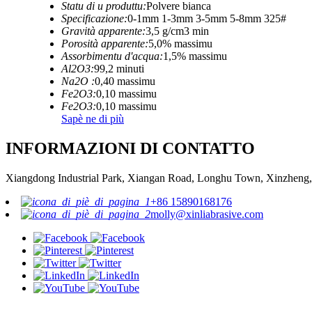
Statu di u produttu:
Polvere bianca
Specificazione:
0-1mm 1-3mm 3-5mm 5-8mm 325#
Gravità apparente:
3,5 g/cm3 min
Porosità apparente:
5,0% massimu
Assorbimentu d'acqua:
1,5% massimu
Al2O3:
99,2 minuti
Na2O :
0,40 massimu
Fe2O3:
0,10 massimu
Fe2O3:
0,10 massimu
Sapè ne di più
INFORMAZIONI DI CONTATTO
Xiangdong Industrial Park, Xiangan Road, Longhu Town, Xinzheng,
+86 15890168176
molly@xinliabrasive.com