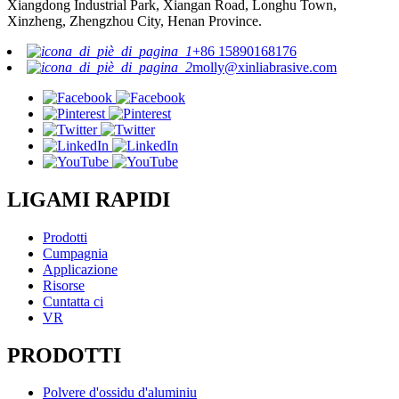
Xiangdong Industrial Park, Xiangan Road, Longhu Town,
Xinzheng, Zhengzhou City, Henan Province.
+86 15890168176
molly@xinliabrasive.com
LIGAMI RAPIDI
Prodotti
Cumpagnia
Applicazione
Risorse
Cuntatta ci
VR
PRODOTTI
Polvere d'ossidu d'aluminiu