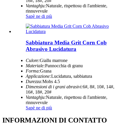
16#, 18#, 20#
Vantaghju:
Naturale, rispettosu di l'ambiente,
rinnuvevule
Sapè ne di più
Sabbiatura Media Grit Corn Cob
Abrasivo Lucidatura
Culore:
Giallu marrone
Materiale:
Pannocchia di granu
Forma:
Grana
Applicazione:
Lucidatura, sabbiatura
Durezza:
Mohs 4.5
Dimensioni di i grani abrasivi:
6#, 8#, 10#, 14#,
16#, 18#, 20#
Vantaghju:
Naturale, rispettosu di l'ambiente,
rinnuvevule
Sapè ne di più
INFORMAZIONI DI CONTATTO