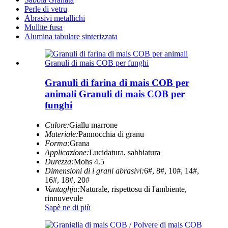
Perle di vetru
Abrasivi metallichi
Mullite fusa
Alumina tabulare sinterizzata
Granuli di farina di mais COB per
animali Granuli di mais COB per
funghi
Culore:
Giallu marrone
Materiale:
Pannocchia di granu
Forma:
Grana
Applicazione:
Lucidatura, sabbiatura
Durezza:
Mohs 4.5
Dimensioni di i grani abrasivi:
6#, 8#, 10#, 14#,
16#, 18#, 20#
Vantaghju:
Naturale, rispettosu di l'ambiente,
rinnuvevule
Sapè ne di più