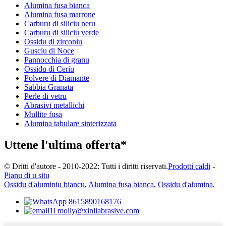
Alumina fusa bianca
Alumina fusa marrone
Carburu di siliciu neru
Carburu di siliciu verde
Ossidu di zirconiu
Gusciu di Noce
Pannocchia di granu
Ossidu di Ceriu
Polvere di Diamante
Sabbia Granata
Perle di vetru
Abrasivi metallichi
Mullite fusa
Alumina tabulare sinterizzata
Uttene l'ultima offerta*
© Dritti d'autore - 2010-2022: Tutti i diritti riservati.
Prodotti caldi
-
Pianu di u situ
Ossidu d'aluminiu biancu
,
Alumina fusa bianca
,
Ossidu d'alumina
,
8615890168176
molly@xinliabrasive.com