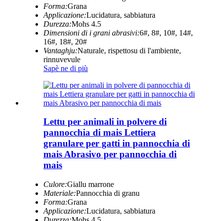
Forma:
Grana
Applicazione:
Lucidatura, sabbiatura
Durezza:
Mohs 4.5
Dimensioni di i grani abrasivi:
6#, 8#, 10#, 14#,
16#, 18#, 20#
Vantaghju:
Naturale, rispettosu di l'ambiente,
rinnuvevule
Sapè ne di più
Lettu per animali in polvere di
pannocchia di mais Lettiera
granulare per gatti in pannocchia di
mais Abrasivo per pannocchia di
mais
Culore:
Giallu marrone
Materiale:
Pannocchia di granu
Forma:
Grana
Applicazione:
Lucidatura, sabbiatura
Durezza:
Mohs 4.5