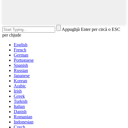
Appughjà Enter per circà o ESC
per chjude
English
French
German
Portuguese
Spanish
Russian
Japanese
Korean
Arabic
Irish
Greek
Turkish
Italian
Danish
Romanian
Indonesian
Czech