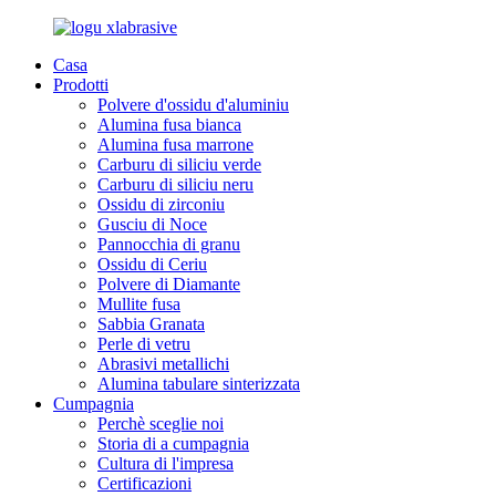
Casa
Prodotti
Polvere d'ossidu d'aluminiu
Alumina fusa bianca
Alumina fusa marrone
Carburu di siliciu verde
Carburu di siliciu neru
Ossidu di zirconiu
Gusciu di Noce
Pannocchia di granu
Ossidu di Ceriu
Polvere di Diamante
Mullite fusa
Sabbia Granata
Perle di vetru
Abrasivi metallichi
Alumina tabulare sinterizzata
Cumpagnia
Perchè sceglie noi
Storia di a cumpagnia
Cultura di l'impresa
Certificazioni