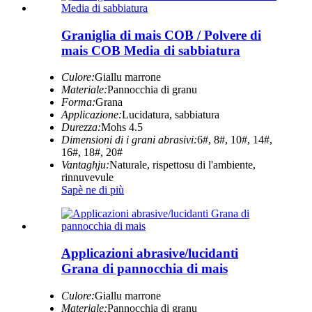
Graniglia di mais COB / Polvere di
mais COB Media di sabbiatura
Culore:
Giallu marrone
Materiale:
Pannocchia di granu
Forma:
Grana
Applicazione:
Lucidatura, sabbiatura
Durezza:
Mohs 4.5
Dimensioni di i grani abrasivi:
6#, 8#, 10#, 14#,
16#, 18#, 20#
Vantaghju:
Naturale, rispettosu di l'ambiente,
rinnuvevule
Sapè ne di più
Applicazioni abrasive/lucidanti
Grana di pannocchia di mais
Culore:
Giallu marrone
Materiale:
Pannocchia di granu