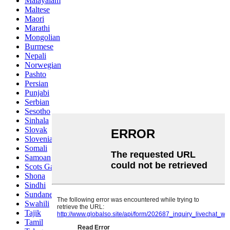
Malayalam
Maltese
Maori
Marathi
Mongolian
Burmese
Nepali
Norwegian
Pashto
Persian
Punjabi
Serbian
Sesotho
Sinhala
Slovak
Slovenian
Somali
Samoan
Scots Gaelic
Shona
Sindhi
Sundanese
Swahili
Tajik
Tamil