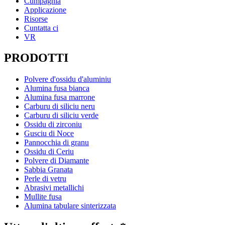
Cumpagnia
Applicazione
Risorse
Cuntatta ci
VR
PRODOTTI
Polvere d'ossidu d'aluminiu
Alumina fusa bianca
Alumina fusa marrone
Carburu di siliciu neru
Carburu di siliciu verde
Ossidu di zirconiu
Gusciu di Noce
Pannocchia di granu
Ossidu di Ceriu
Polvere di Diamante
Sabbia Granata
Perle di vetru
Abrasivi metallichi
Mullite fusa
Alumina tabulare sinterizzata