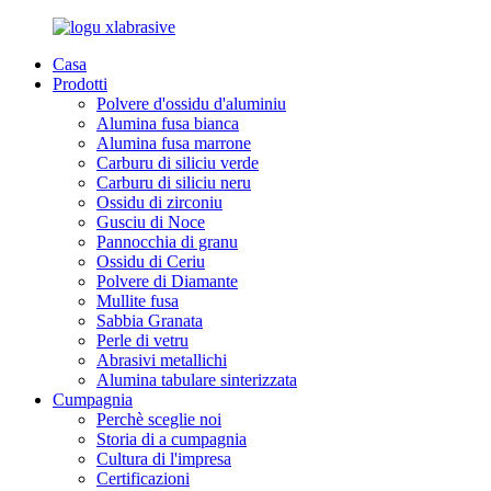
Casa
Prodotti
Polvere d'ossidu d'aluminiu
Alumina fusa bianca
Alumina fusa marrone
Carburu di siliciu verde
Carburu di siliciu neru
Ossidu di zirconiu
Gusciu di Noce
Pannocchia di granu
Ossidu di Ceriu
Polvere di Diamante
Mullite fusa
Sabbia Granata
Perle di vetru
Abrasivi metallichi
Alumina tabulare sinterizzata
Cumpagnia
Perchè sceglie noi
Storia di a cumpagnia
Cultura di l'impresa
Certificazioni