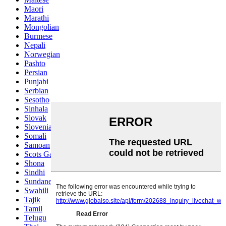
Maori
Marathi
Mongolian
Burmese
Nepali
Norwegian
Pashto
Persian
Punjabi
Serbian
Sesotho
Sinhala
Slovak
Slovenian
Somali
Samoan
Scots Gaelic
Shona
Sindhi
Sundanese
Swahili
Tajik
Tamil
Telugu