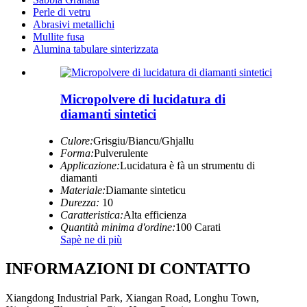
Perle di vetru
Abrasivi metallichi
Mullite fusa
Alumina tabulare sinterizzata
Micropolvere di lucidatura di
diamanti sintetici
Culore:
Grisgiu/Biancu/Ghjallu
Forma:
Pulverulente
Applicazione:
Lucidatura è fà un strumentu di
diamanti
Materiale:
Diamante sinteticu
Durezza:
10
Caratteristica:
Alta efficienza
Quantità minima d'ordine:
100 Carati
Sapè ne di più
INFORMAZIONI DI CONTATTO
Xiangdong Industrial Park, Xiangan Road, Longhu Town,