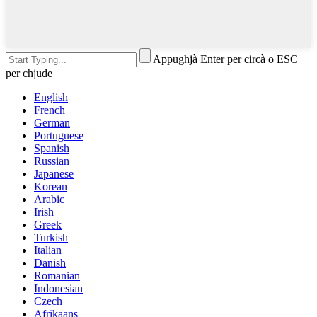
Appughjà Enter per circà o ESC
per chjude
English
French
German
Portuguese
Spanish
Russian
Japanese
Korean
Arabic
Irish
Greek
Turkish
Italian
Danish
Romanian
Indonesian
Czech
Afrikaans