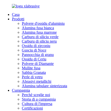
Casa
Prodotti
Polvere d'ossidu d'aluminiu
Alumina fusa bianca
Alumina fusa marrone
Carburu di siliciu verde
Carburu di siliciu neru
Ossidu di zirconiu
Gusciu di Noce
Pannocchia di granu
Ossidu di Ceriu
Polvere di Diamante
Mullite fusa
Sabbia Granata
Perle di vetru
Abrasivi metallichi
Alumina tabulare sinterizzata
Cumpagnia
Perchè sceglie noi
Storia di a cumpagnia
Cultura di l'impresa
Certificazioni