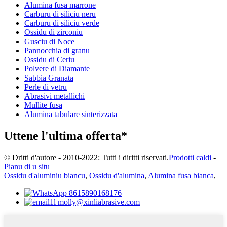
Alumina fusa marrone
Carburu di siliciu neru
Carburu di siliciu verde
Ossidu di zirconiu
Gusciu di Noce
Pannocchia di granu
Ossidu di Ceriu
Polvere di Diamante
Sabbia Granata
Perle di vetru
Abrasivi metallichi
Mullite fusa
Alumina tabulare sinterizzata
Uttene l'ultima offerta*
© Dritti d'autore - 2010-2022: Tutti i diritti riservati.
Prodotti caldi
-
Pianu di u situ
Ossidu d'aluminiu biancu
,
Ossidu d'alumina
,
Alumina fusa bianca
,
8615890168176
molly@xinliabrasive.com