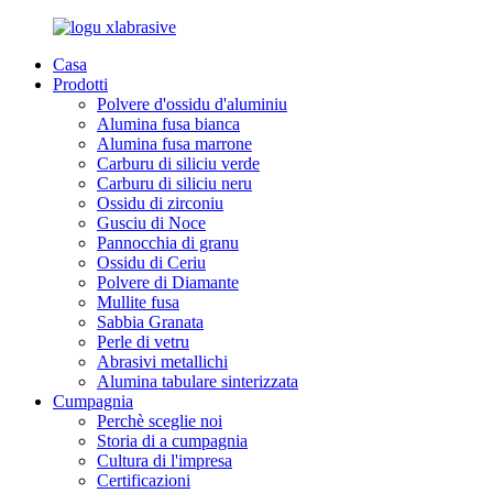
Casa
Prodotti
Polvere d'ossidu d'aluminiu
Alumina fusa bianca
Alumina fusa marrone
Carburu di siliciu verde
Carburu di siliciu neru
Ossidu di zirconiu
Gusciu di Noce
Pannocchia di granu
Ossidu di Ceriu
Polvere di Diamante
Mullite fusa
Sabbia Granata
Perle di vetru
Abrasivi metallichi
Alumina tabulare sinterizzata
Cumpagnia
Perchè sceglie noi
Storia di a cumpagnia
Cultura di l'impresa
Certificazioni