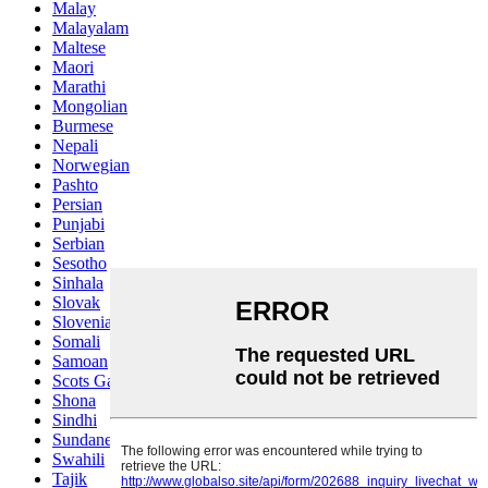
Malay
Malayalam
Maltese
Maori
Marathi
Mongolian
Burmese
Nepali
Norwegian
Pashto
Persian
Punjabi
Serbian
Sesotho
Sinhala
Slovak
Slovenian
Somali
Samoan
Scots Gaelic
Shona
Sindhi
Sundanese
Swahili
Tajik