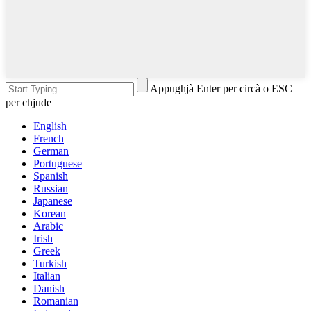
Appughjà Enter per circà o ESC
per chjude
English
French
German
Portuguese
Spanish
Russian
Japanese
Korean
Arabic
Irish
Greek
Turkish
Italian
Danish
Romanian