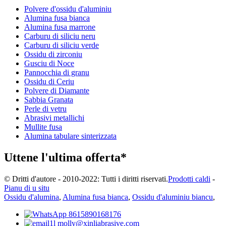
Polvere d'ossidu d'aluminiu
Alumina fusa bianca
Alumina fusa marrone
Carburu di siliciu neru
Carburu di siliciu verde
Ossidu di zirconiu
Gusciu di Noce
Pannocchia di granu
Ossidu di Ceriu
Polvere di Diamante
Sabbia Granata
Perle di vetru
Abrasivi metallichi
Mullite fusa
Alumina tabulare sinterizzata
Uttene l'ultima offerta*
© Dritti d'autore - 2010-2022: Tutti i diritti riservati.
Prodotti caldi
-
Pianu di u situ
Ossidu d'alumina
,
Alumina fusa bianca
,
Ossidu d'aluminiu biancu
,
8615890168176
molly@xinliabrasive.com