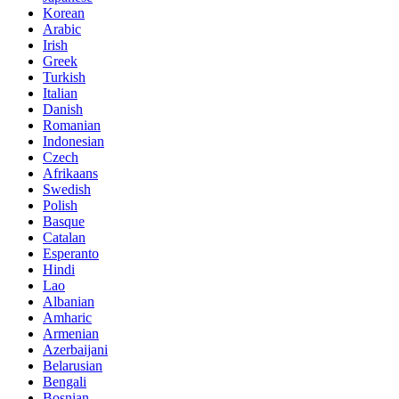
Korean
Arabic
Irish
Greek
Turkish
Italian
Danish
Romanian
Indonesian
Czech
Afrikaans
Swedish
Polish
Basque
Catalan
Esperanto
Hindi
Lao
Albanian
Amharic
Armenian
Azerbaijani
Belarusian
Bengali
Bosnian