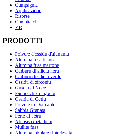
Cumpagnia
Applicazione
Risorse
Cuntatta ci
VR
PRODOTTI
Polvere d'ossidu d'aluminiu
Alumina fusa bianca
Alumina fusa marrone
Carburu di siliciu neru
Carburu di siliciu verde
Ossidu di zirconiu
Gusciu di Noce
Pannocchia di granu
Ossidu di Ceriu
Polvere di Diamante
Sabbia Granata
Perle di vetru
Abrasivi metallichi
Mullite fusa
Alumina tabulare sinterizzata