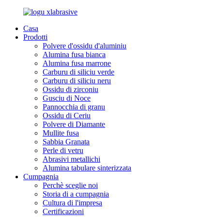
Casa
Prodotti
Polvere d'ossidu d'aluminiu
Alumina fusa bianca
Alumina fusa marrone
Carburu di siliciu verde
Carburu di siliciu neru
Ossidu di zirconiu
Gusciu di Noce
Pannocchia di granu
Ossidu di Ceriu
Polvere di Diamante
Mullite fusa
Sabbia Granata
Perle di vetru
Abrasivi metallichi
Alumina tabulare sinterizzata
Cumpagnia
Perchè sceglie noi
Storia di a cumpagnia
Cultura di l'impresa
Certificazioni