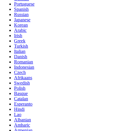
Portuguese
Spanish
Russian
Japanese
Korean
Arabic
Irish
Greek
Turkish
Italian
Danish
Romanian
Indonesian
Czech
Afrikaans
Swedish
Polish
Basque
Catalan
Esperanto
Hindi
Lao
Albanian
Amharic
Armenian