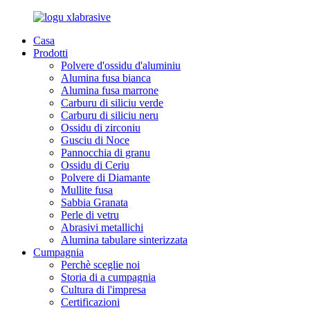
Casa
Prodotti
Polvere d'ossidu d'aluminiu
Alumina fusa bianca
Alumina fusa marrone
Carburu di siliciu verde
Carburu di siliciu neru
Ossidu di zirconiu
Gusciu di Noce
Pannocchia di granu
Ossidu di Ceriu
Polvere di Diamante
Mullite fusa
Sabbia Granata
Perle di vetru
Abrasivi metallichi
Alumina tabulare sinterizzata
Cumpagnia
Perchè sceglie noi
Storia di a cumpagnia
Cultura di l'impresa
Certificazioni