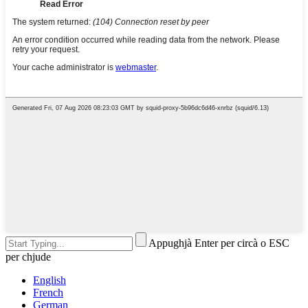
Appughjà Enter per circà o ESC
per chjude
English
French
German