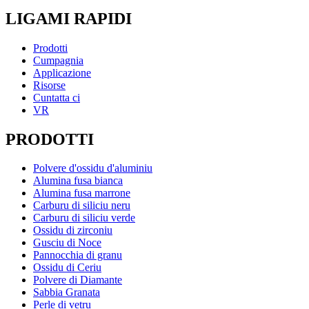
LIGAMI RAPIDI
Prodotti
Cumpagnia
Applicazione
Risorse
Cuntatta ci
VR
PRODOTTI
Polvere d'ossidu d'aluminiu
Alumina fusa bianca
Alumina fusa marrone
Carburu di siliciu neru
Carburu di siliciu verde
Ossidu di zirconiu
Gusciu di Noce
Pannocchia di granu
Ossidu di Ceriu
Polvere di Diamante
Sabbia Granata
Perle di vetru