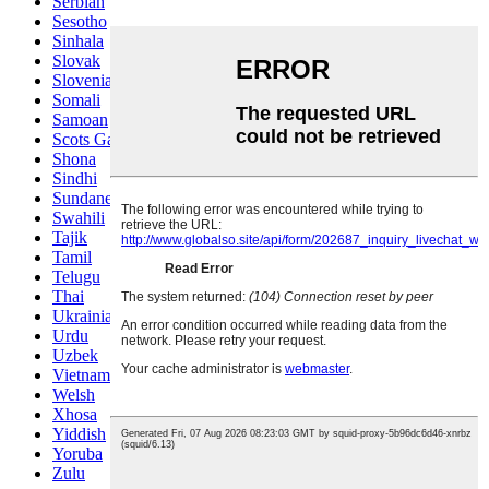
Serbian
Sesotho
Sinhala
Slovak
Slovenian
Somali
Samoan
Scots Gaelic
Shona
Sindhi
Sundanese
Swahili
Tajik
Tamil
Telugu
Thai
Ukrainian
Urdu
Uzbek
Vietnamese
Welsh
Xhosa
Yiddish
Yoruba
Zulu