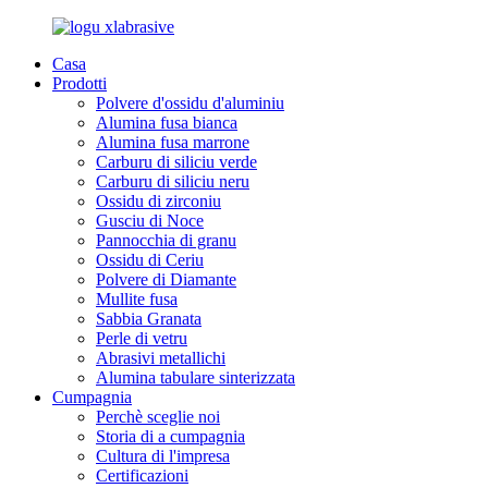
Casa
Prodotti
Polvere d'ossidu d'aluminiu
Alumina fusa bianca
Alumina fusa marrone
Carburu di siliciu verde
Carburu di siliciu neru
Ossidu di zirconiu
Gusciu di Noce
Pannocchia di granu
Ossidu di Ceriu
Polvere di Diamante
Mullite fusa
Sabbia Granata
Perle di vetru
Abrasivi metallichi
Alumina tabulare sinterizzata
Cumpagnia
Perchè sceglie noi
Storia di a cumpagnia
Cultura di l'impresa
Certificazioni