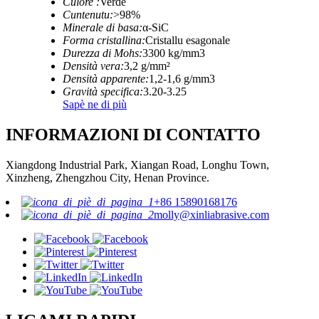
Culore :
Verde
Cuntenutu:
>98%
Minerale di basa:
α-SiC
Forma cristallina:
Cristallu esagonale
Durezza di Mohs:
3300 kg/mm3
Densità vera:
3,2 g/mm²
Densità apparente:
1,2-1,6 g/mm3
Gravità specifica:
3.20-3.25
Sapè ne di più
INFORMAZIONI DI CONTATTO
Xiangdong Industrial Park, Xiangan Road, Longhu Town,
Xinzheng, Zhengzhou City, Henan Province.
+86 15890168176
molly@xinliabrasive.com