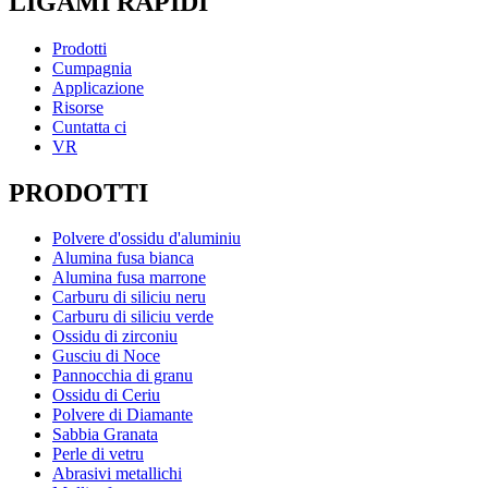
LIGAMI RAPIDI
Prodotti
Cumpagnia
Applicazione
Risorse
Cuntatta ci
VR
PRODOTTI
Polvere d'ossidu d'aluminiu
Alumina fusa bianca
Alumina fusa marrone
Carburu di siliciu neru
Carburu di siliciu verde
Ossidu di zirconiu
Gusciu di Noce
Pannocchia di granu
Ossidu di Ceriu
Polvere di Diamante
Sabbia Granata
Perle di vetru
Abrasivi metallichi