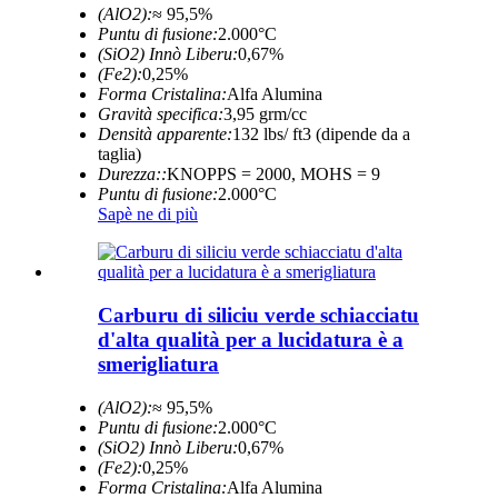
(AlO2):
≈ 95,5%
Puntu di fusione:
2.000°C
(SiO2) Innò Liberu:
0,67%
(Fe2):
0,25%
Forma Cristalina:
Alfa Alumina
Gravità specifica:
3,95 grm/cc
Densità apparente:
132 lbs/ ft3 (dipende da a
taglia)
Durezza::
KNOPPS = 2000, MOHS = 9
Puntu di fusione:
2.000°C
Sapè ne di più
Carburu di siliciu verde schiacciatu
d'alta qualità per a lucidatura è a
smerigliatura
(AlO2):
≈ 95,5%
Puntu di fusione:
2.000°C
(SiO2) Innò Liberu:
0,67%
(Fe2):
0,25%
Forma Cristalina:
Alfa Alumina