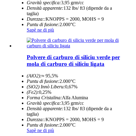
Gravità specifica:
3,95 grm/cc
Densità apparente:
132 lbs/ ft3 (dipende da a
taglia)
Durezza::
KNOPPS = 2000, MOHS = 9
Puntu di fusione:
2.000°C
Sapè ne di più
Polvere di carburo di siliciu verde per
mola di carburo di siliciu ligata
(AlO2):
≈ 95,5%
Puntu di fusione:
2.000°C
(SiO2) Innò Liberu:
0,67%
(Fe2):
0,25%
Forma Cristalina:
Alfa Alumina
Gravità specifica:
3,95 grm/cc
Densità apparente:
132 lbs/ ft3 (dipende da a
taglia)
Durezza::
KNOPPS = 2000, MOHS = 9
Puntu di fusione:
2.000°C
Sapè ne di più