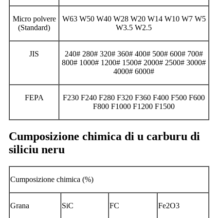
Micro polvere
W63 W50 W40 W28 W20 W14 W10 W7 W5
(Standard)
W3.5 W2.5
JIS
240# 280# 320# 360# 400# 500# 600# 700#
800# 1000# 1200# 1500# 2000# 2500# 3000#
4000# 6000#
FEPA
F230 F240 F280 F320 F360 F400 F500 F600
F800 F1000 F1200 F1500
Cumposizione chimica di u carburu di
siliciu neru
Cumposizione chimica (%)
Grana
SiC
FC
Fe2O3