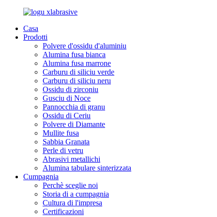
Casa
Prodotti
Polvere d'ossidu d'aluminiu
Alumina fusa bianca
Alumina fusa marrone
Carburu di siliciu verde
Carburu di siliciu neru
Ossidu di zirconiu
Gusciu di Noce
Pannocchia di granu
Ossidu di Ceriu
Polvere di Diamante
Mullite fusa
Sabbia Granata
Perle di vetru
Abrasivi metallichi
Alumina tabulare sinterizzata
Cumpagnia
Perchè sceglie noi
Storia di a cumpagnia
Cultura di l'impresa
Certificazioni