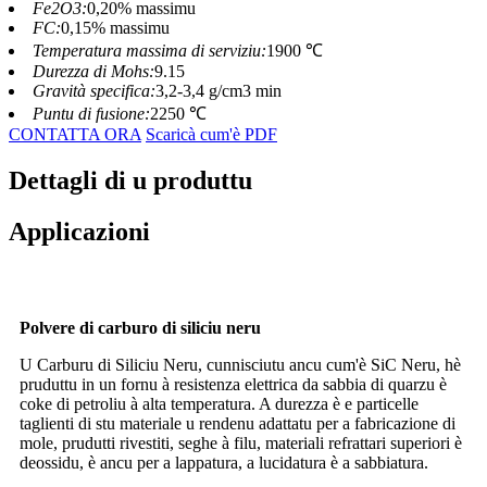
Fe2O3:
0,20% massimu
FC:
0,15% massimu
Temperatura massima di serviziu:
1900 ℃
Durezza di Mohs:
9.15
Gravità specifica:
3,2-3,4 g/cm3 min
Puntu di fusione:
2250 ℃
CONTATTA ORA
Scaricà cum'è PDF
Dettagli di u produttu
Applicazioni
Polvere di carburo di siliciu neru
U Carburu di Siliciu Neru, cunnisciutu ancu cum'è SiC Neru, hè
pruduttu in un fornu à resistenza elettrica da sabbia di quarzu è
coke di petroliu à alta temperatura. A durezza è e particelle
taglienti di stu materiale u rendenu adattatu per a fabricazione di
mole, prudutti rivestiti, seghe à filu, materiali refrattari superiori è
deossidu, è ancu per a lappatura, a lucidatura è a sabbiatura.