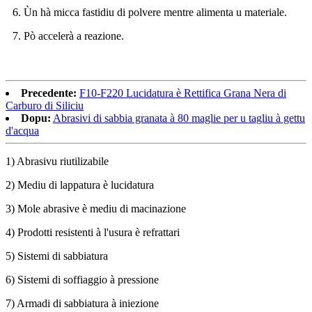
6. Ùn hà micca fastidiu di polvere mentre alimenta u materiale.
7. Pò accelerà a reazione.
Precedente:
F10-F220 Lucidatura è Rettifica Grana Nera di
Carburo di Siliciu
Dopu:
Abrasivi di sabbia granata à 80 maglie per u tagliu à gettu
d'acqua
1) Abrasivu riutilizabile
2) Mediu di lappatura è lucidatura
3) Mole abrasive è mediu di macinazione
4) Prodotti resistenti à l'usura è refrattari
5) Sistemi di sabbiatura
6) Sistemi di soffiaggio à pressione
7) Armadi di sabbiatura à iniezione