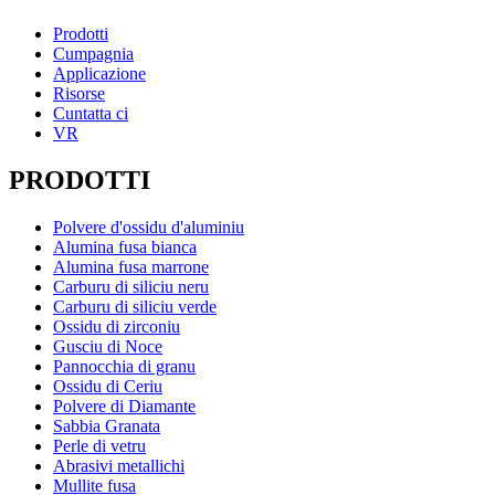
Prodotti
Cumpagnia
Applicazione
Risorse
Cuntatta ci
VR
PRODOTTI
Polvere d'ossidu d'aluminiu
Alumina fusa bianca
Alumina fusa marrone
Carburu di siliciu neru
Carburu di siliciu verde
Ossidu di zirconiu
Gusciu di Noce
Pannocchia di granu
Ossidu di Ceriu
Polvere di Diamante
Sabbia Granata
Perle di vetru
Abrasivi metallichi
Mullite fusa