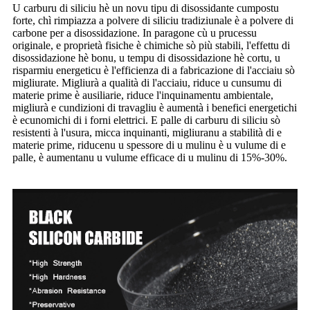
U carburu di siliciu hè un novu tipu di disossidante cumpostu
forte, chì rimpiazza a polvere di siliciu tradiziunale è a polvere di
carbone per a disossidazione. In paragone cù u prucessu
originale, e proprietà fisiche è chimiche sò più stabili, l'effettu di
disossidazione hè bonu, u tempu di disossidazione hè cortu, u
risparmiu energeticu è l'efficienza di a fabricazione di l'acciaiu sò
migliurate. Migliurà a qualità di l'acciaiu, riduce u cunsumu di
materie prime è ausiliarie, riduce l'inquinamentu ambientale,
migliurà e cundizioni di travagliu è aumentà i benefici energetichi
è ecunomichi di i forni elettrici. E palle di carburu di siliciu sò
resistenti à l'usura, micca inquinanti, migliuranu a stabilità di e
materie prime, riducenu u spessore di u mulinu è u vulume di e
palle, è aumentanu u vulume efficace di u mulinu di 15%-30%.