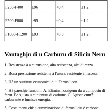
F230-F400
≥96
<0,4
≤1.2
F500-F800
≥95
<0,4
≤1.2
F1000-F1200
≥93
<0,5
≤1.2
Vantaghju di u Carburu di Siliciu Neru
1. Resistenza à a currusione, alta resistenza, alta durezza.
2. Bona prestazione resistente à l'usura, resistente à i scossa.
3. Hè un sustitutu ecunomicu di u Ferrosilicon.
4. Hà parechje funzioni. A: Elimina l'ossigenu da u cumpostu di
ferru. B: Ajusta u cuntenutu di carbone. C: Agisce cum'è
carburante è furnisce energia.
5. Costa menu chè a cumminazione di ferrosiliciu è carbone.