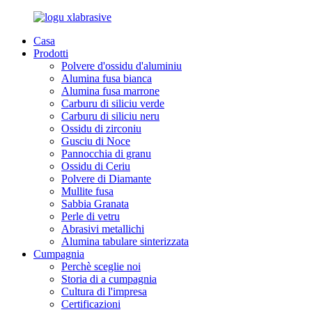
Casa
Prodotti
Polvere d'ossidu d'aluminiu
Alumina fusa bianca
Alumina fusa marrone
Carburu di siliciu verde
Carburu di siliciu neru
Ossidu di zirconiu
Gusciu di Noce
Pannocchia di granu
Ossidu di Ceriu
Polvere di Diamante
Mullite fusa
Sabbia Granata
Perle di vetru
Abrasivi metallichi
Alumina tabulare sinterizzata
Cumpagnia
Perchè sceglie noi
Storia di a cumpagnia
Cultura di l'impresa
Certificazioni