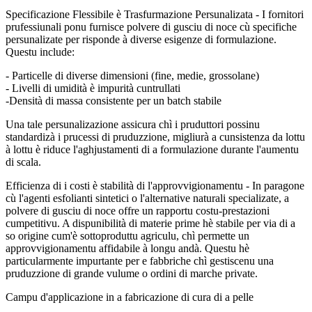
Specificazione Flessibile è Trasfurmazione Persunalizata - I fornitori
prufessiunali ponu furnisce polvere di gusciu di noce cù specifiche
persunalizate per risponde à diverse esigenze di formulazione.
Questu include:
- Particelle di diverse dimensioni (fine, medie, grossolane)
- Livelli di umidità è impurità cuntrullati
-Densità di massa consistente per un batch stabile
Una tale persunalizazione assicura chì i pruduttori possinu
standardizà i prucessi di pruduzzione, migliurà a cunsistenza da lottu
à lottu è riduce l'aghjustamenti di a formulazione durante l'aumentu
di scala.
Efficienza di i costi è stabilità di l'approvvigionamentu - In paragone
cù l'agenti esfolianti sintetici o l'alternative naturali specializate, a
polvere di gusciu di noce offre un rapportu costu-prestazioni
cumpetitivu. A dispunibilità di materie prime hè stabile per via di a
so origine cum'è sottoproduttu agriculu, chì permette un
approvvigionamentu affidabile à longu andà. Questu hè
particularmente impurtante per e fabbriche chì gestiscenu una
pruduzzione di grande vulume o ordini di marche private.
Campu d'applicazione in a fabricazione di cura di a pelle