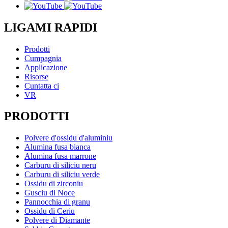
LIGAMI RAPIDI
Prodotti
Cumpagnia
Applicazione
Risorse
Cuntatta ci
VR
PRODOTTI
Polvere d'ossidu d'aluminiu
Alumina fusa bianca
Alumina fusa marrone
Carburu di siliciu neru
Carburu di siliciu verde
Ossidu di zirconiu
Gusciu di Noce
Pannocchia di granu
Ossidu di Ceriu
Polvere di Diamante