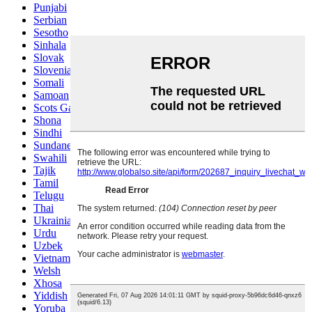
Punjabi
Serbian
Sesotho
Sinhala
Slovak
Slovenian
Somali
Samoan
Scots Gaelic
Shona
Sindhi
Sundanese
Swahili
Tajik
Tamil
Telugu
Thai
Ukrainian
Urdu
Uzbek
Vietnamese
Welsh
Xhosa
Yiddish
Yoruba