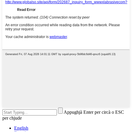
Appughjà Enter per circà o ESC
per chjude
English