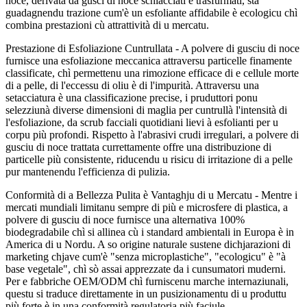
noce, derivata da gusci di noce schiacciati è trasfurmati, sta
guadagnendu trazione cum'è un esfoliante affidabile è ecologicu chì
combina prestazioni cù attrattività di u mercatu.
Prestazione di Esfoliazione Cuntrullata - A polvere di gusciu di noce
furnisce una esfoliazione meccanica attraversu particelle finamente
classificate, chì permettenu una rimozione efficace di e cellule morte
di a pelle, di l'eccessu di oliu è di l'impurità. Attraversu una
setacciatura è una classificazione precise, i pruduttori ponu
selezziunà diverse dimensioni di maglia per cuntrullà l'intensità di
l'esfoliazione, da scrub facciali quotidiani lievi à esfolianti per u
corpu più profondi. Rispetto à l'abrasivi crudi irregulari, a polvere di
gusciu di noce trattata currettamente offre una distribuzione di
particelle più consistente, riducendu u risicu di irritazione di a pelle
pur mantenendu l'efficienza di pulizia.
Conformità di a Bellezza Pulita è Vantaghju di u Mercatu - Mentre i
mercati mundiali limitanu sempre di più e microsfere di plastica, a
polvere di gusciu di noce furnisce una alternativa 100%
biodegradabile chì si allinea cù i standard ambientali in Europa è in
America di u Nordu. A so origine naturale sustene dichjarazioni di
marketing chjave cum'è "senza microplastiche", "ecologicu" è "à
base vegetale", chì sò assai apprezzate da i cunsumatori muderni.
Per e fabbriche OEM/ODM chì furniscenu marche internaziunali,
questu si traduce direttamente in un pusizionamentu di u produttu
più forte è in una conformità regulatoria più faciule.